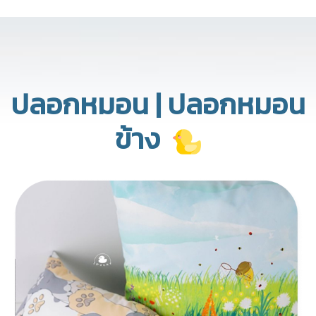
ปลอกหมอน | ปลอกหมอน
ข้าง