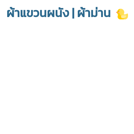
ผ้าแขวนผนัง | ผ้าม่าน