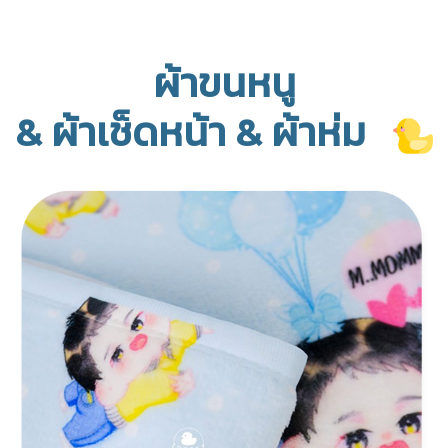
ผ้าขนหนู
& ผ้าเช็ดหน้า & ผ้าห่ม