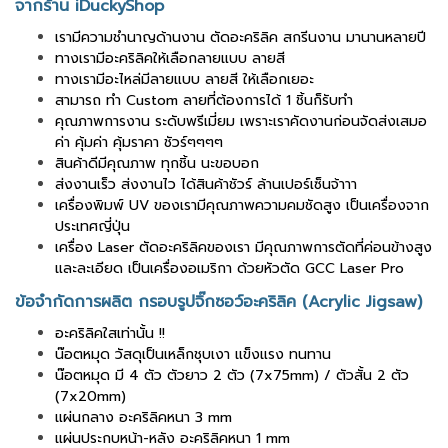
จากร้าน iDuckyShop
เรามีความชำนาญด้านงาน ตัดอะคริลิค สกรีนงาน มานานหลายปี
ทางเรามีอะคริลิคให้เลือกลายแบบ ลายสี
ทางเรามีอะไหล่มีลายแบบ ลายสี ให้เลือกเยอะ
สามารถ ทำ Custom ลายที่ต้องการได้ 1 ชิ้นก็รับทำ
คุณภาพการงาน ระดับพรีเมี่ยม เพราะเราคัดงานก่อนจัดส่งเสมอ
ค่า คุ้มค่า คุ้มราคา ชัวร์ๆๆๆๆ
สินค้าดีมีคุณภาพ ทุกชิ้น นะขอบอก
ส่งงานเร็ว ส่งงานไว ได้สินค้าชัวร์ ล้านเปอร์เซ็นจ้าาา
เครื่องพิมพ์ UV ของเรามีคุณภาพความคมชัดสูง เป็นเครื่องจาก
ประเทศญี่ปุ่น
เครื่อง Laser ตัดอะคริลิคของเรา มีคุณภาพการตัดที่ค่อนข้างสูง
และละเอียด เป็นเครื่องอเมริกา ด้วยหัวตัด GCC Laser Pro
ข้อจำกัดการผลิต กรอบรูปจิ๊กซอว์อะคริลิค (Acrylic Jigsaw)
อะคริลิคใสเท่านั้น !!
น๊อตหมุด วัสดุเป็นเหล็กชุบเงา แข็งแรง ทนทาน
น๊อตหมุด มี 4 ตัว ตัวยาว 2 ตัว (7x75mm) / ตัวสั้น 2 ตัว
(7x20mm)
แผ่นกลาง อะคริลิคหนา 3 mm
แผ่นประกบหน้า-หลัง อะคริลิคหนา 1 mm