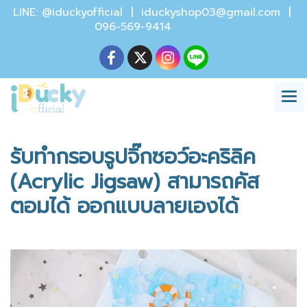
LINE: @iduckyofficial |
iduckyshop03@gmail.com
|
096-569-9414
รับทำกรอบรูปจิ๊กซอว์อะคริลิค
(Acrylic Jigsaw) สามารถคัส
ตอมได้ ออกแบบลายเองได้