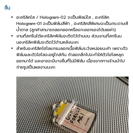
ชิ้น
อะคริลิคใส / Hologram-02 จะเป็นฟิลม์ใส , อะคริลิค
Hologram-01 จะเป็นฟิล์มสีฟ้า , อะคริลิคสีพิเศษจะเป็นกระดาษสี
น้ำตาล (ลูกค้าสามารถลอกออกหรือแกะออกเองได้เลยค่า)
งานที่สกรีนใต้อะคริลิคฟิล์มจะติดไว้ด้านบน ส่วนงานที่สกรีนบ
นอะคริลิคฟิล์มจะติดไว้ด้านหลังนะคะ
สำหรับอะคริลิคโฮโลแกรมลอกเนื้อฟิล์มระวังหน่อยนะค้า เพราะตัว
ฟิล์มและตัวโฮโลจะอยู่ใกล้กัน ถ้าลอกลึกไปจะทำให้ตัวโฮโลหลุด
ออกมาได้ และอาจจะมีบางชิ้นที่ไม่มีฟิล์ม เนื่องจากทางร้านนำไป
ถ่ายรูปเป็นผลงานนะคะ