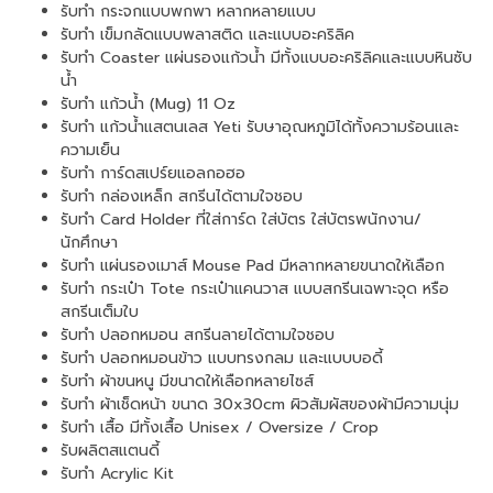
รับทำ กระจกแบบพกพา หลากหลายแบบ
รับทำ เข็มกลัดแบบพลาสติด และแบบอะคริลิค
รับทำ Coaster แผ่นรองแก้วน้ำ มีทั้งแบบอะคริลิคและแบบหินซับ
น้ำ
รับทำ แก้วน้ำ (Mug) 11 Oz
รับทำ แก้วน้ำแสตนเลส Yeti รับษาอุณหภูมิได้ทั้งความร้อนและ
ความเย็น
รับทำ การ์ดสเปร์ยแอลกอฮอ
รับทำ กล่องเหล็ก สกรีนได้ตามใจชอบ
รับทำ Card Holder ที่ใส่การ์ด ใส่บัตร ใส่บัตรพนักงาน/
นักศึกษา
รับทำ แผ่นรองเมาส์ Mouse Pad มีหลากหลายขนาดให้เลือก
รับทำ กระเป๋า Tote กระเป๋าแคนวาส แบบสกรีนเฉพาะจุด หรือ
สกรีนเต็มใบ
รับทำ ปลอกหมอน สกรีนลายได้ตามใจชอบ
รับทำ ปลอกหมอนข้าว แบบทรงกลม และแบบบอดี้
รับทำ ผ้าขนหนู มีขนาดให้เลือกหลายไซส์
รับทำ ผ้าเช็ดหน้า ขนาด 30x30cm ผิวสัมผัสของผ้ามีความนุ่ม
รับทำ เสื้อ มีทั้งเสื้อ Unisex / Oversize / Crop
รับผลิตสแตนดี้
รับทำ Acrylic Kit