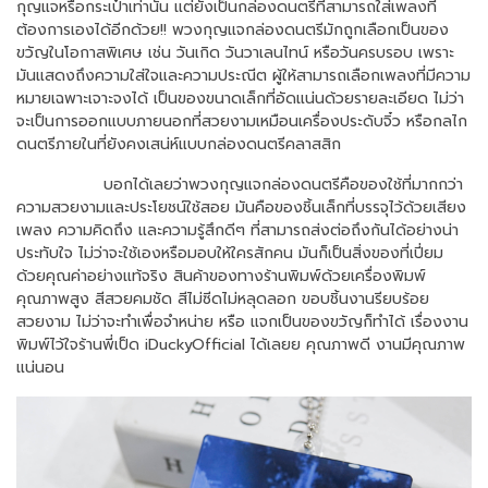
กุญแจหรือกระเป๋าเท่านั้น แต่ยังเป็นกล่องดนตรีที่สามารถใส่เพลงที่
ต้องการเองได้อีกด้วย!! พวงกุญแจกล่องดนตรีมักถูกเลือกเป็นของ
ขวัญในโอกาสพิเศษ เช่น วันเกิด วันวาเลนไทน์ หรือวันครบรอบ เพราะ
มันแสดงถึงความใส่ใจและความประณีต ผู้ให้สามารถเลือกเพลงที่มีความ
หมายเฉพาะเจาะจงได้ เป็นของขนาดเล็กที่อัดแน่นด้วยรายละเอียด ไม่ว่า
จะเป็นการออกแบบภายนอกที่สวยงามเหมือนเครื่องประดับจิ๋ว หรือกลไก
ดนตรีภายในที่ยังคงเสน่ห์แบบกล่องดนตรีคลาสสิก
บอกได้เลยว่าพวงกุญแจกล่องดนตรีคือของใช้ที่มากกว่า
ความสวยงามและประโยชน์ใช้สอย มันคือของชิ้นเล็กที่บรรจุไว้ด้วยเสียง
เพลง ความคิดถึง และความรู้สึกดีๆ ที่สามารถส่งต่อถึงกันได้อย่างน่า
ประทับใจ ไม่ว่าจะใช้เองหรือมอบให้ใครสักคน มันก็เป็นสิ่งของที่เปี่ยม
ด้วยคุณค่าอย่างแท้จริง สินค้าของทางร้านพิมพ์ด้วยเครื่องพิมพ์
คุณภาพสูง สีสวยคมชัด สีไม่ซีดไม่หลุดลอก ขอบชิ้นงานรียบร้อย
สวยงาม ไม่ว่าจะทำเพื่อจำหน่าย หรือ แจกเป็นของขวัญก็ทำได้ เรื่องงาน
พิมพ์ไว้ใจร้านพี่เป็ด iDuckyOfficial ได้เลยย คุณภาพดี งานมีคุณภาพ
แน่นอน