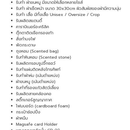
รับทำ ผ้าขนหนู มีขนาดให้เลือกหลายไซส์
รับทำ ผ้าเช็ดหน้า ขนาด 30x30cm ผิวสัมผัสของผ้ามีความนุ่ม
รับทำ เสื้อ มีทั้งเสื้อ Unisex / Oversize / Crop
รับผลิตสแตนดี้
คาราบิเนอร์อะคริลิค
ตุ๊กตาติดเชือกรองเท้า
สั่งทำบงไฟ
พัดกระดาษ
ถุงหอม (Scented bag)
รับทำหินหอม (Scented stone)
รับผลิตกรอบรูปจิ๊กซอว์
รับทำแผ่นติดหลังโทรศัพท์
รับทำผ้าห่ม (เน้นตำแหน่ง)
ผ้าขนหนู (เน้นตำแหน่ง)
รับทำที่รองแก้วสัตว์เลี้ยง
รับผลิตสายคล้องคอ
สติ๊กเกอร์สูญญากาศ
โฟมบอร์ด (cardboard foam)
กระเป๋าช้อปปิ้ง
ผ้าหนึบ
Magsafe card Holder