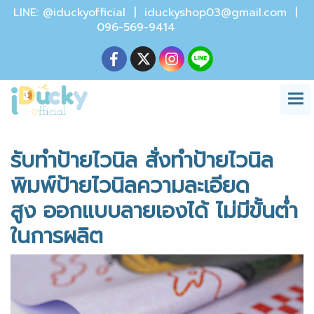
LINE: @iduckyofficial |
iduckyshop03@gmail.com
|
096-569-9414
รับทำป้ายไวนิล สั่งทำป้ายไวนิล
พิมพ์ป้ายไวนิลความละเอียด
สูง ออกแบบลายเองได้ ไม่มีขั้นต่ำ
ในการผลิต