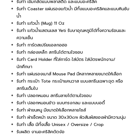
รับทำ เข็มกลัดแบบพลาสติด และแบบอะคริลิค
รับทำ Coaster แผ่นรองแก้วน้ำ มีทั้งแบบอะคริลิคและแบบหินซับ
น้ำ
รับทำ แก้วน้ำ (Mug) 11 Oz
รับทำ แก้วน้ำแสตนเลส Yeti รับษาอุณหภูมิได้ทั้งความร้อนและ
ความเย็น
รับทำ การ์ดสเปร์ยแอลกอฮอ
รับทำ กล่องเหล็ก สกรีนได้ตามใจชอบ
รับทำ Card Holder ที่ใส่การ์ด ใส่บัตร ใส่บัตรพนักงาน/
นักศึกษา
รับทำ แผ่นรองเมาส์ Mouse Pad มีหลากหลายขนาดให้เลือก
รับทำ กระเป๋า Tote กระเป๋าแคนวาส แบบสกรีนเฉพาะจุด หรือ
สกรีนเต็มใบ
รับทำ ปลอกหมอน สกรีนลายได้ตามใจชอบ
รับทำ ปลอกหมอนข้าว แบบทรงกลม และแบบบอดี้
รับทำ ผ้าขนหนู มีขนาดให้เลือกหลายไซส์
รับทำ ผ้าเช็ดหน้า ขนาด 30x30cm ผิวสัมผัสของผ้ามีความนุ่ม
รับทำ เสื้อ มีทั้งเสื้อ Unisex / Oversize / Crop
รับผลิต งานอะคริลิคดัดง้อ