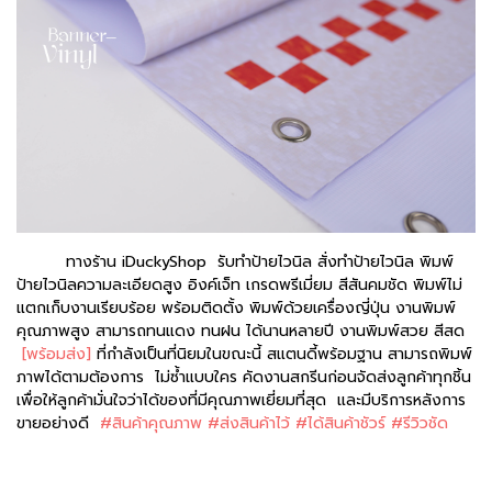
ทางร้าน iDuckyShop รับทำป้ายไวนิล สั่งทำป้ายไวนิล พิมพ์
ป้ายไวนิลความละเอียดสูง อิงค์เจ็ท เกรดพรีเมี่ยม สีสันคมชัด พิมพ์ไม่
แตกเก็บงานเรียบร้อย พร้อมติดตั้ง พิมพ์ด้วยเครื่องญี่ปุ่น งานพิมพ์
คุณภาพสูง สามารถทนแดง ทนฝน ได้นานหลายปี งานพิมพ์สวย สีสด
[พร้อมส่ง]
ที่กำลังเป็นที่นิยมในขณะนี้ สแตนดี้พร้อมฐาน สามารถพิมพ์
ภาพได้ตามต้องการ ไม่ซ้ำแบบใคร คัดงานสกรีนก่อนจัดส่งลูกค้าทุกชิ้น
เพื่อให้ลูกค้ามั่นใจว่าได้ของที่มีคุณภาพเยี่ยมที่สุด และมีบริการหลังการ
ขายอย่างดี
#สินค้าคุณภาพ #ส่งสินค้าไว้ #ได้สินค้าชัวร์ #รีวิวชัด