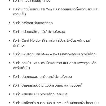
รับทำ แก้วน้ำ (Mug) 11 Oz
รับทำ แก้วน้ำแสตนเลส Yeti รับษาอุณหภูมิได้ทั้งความร้อนและ
ความเย็น
รับทำ การ์ดสเปร์ยแอลกอฮอ
รับทำ กล่องเหล็ก สกรีนได้ตามใจชอบ
รับทำ Card Holder ที่ใส่การ์ด ใส่บัตร ใส่บัตรพนักงาน/
นักศึกษา
รับทำ แผ่นรองเมาส์ Mouse Pad มีหลากหลายขนาดให้เลือก
รับทำ กระเป๋า Tote กระเป๋าแคนวาส แบบสกรีนเฉพาะจุด หรือ
สกรีนเต็มใบ
รับทำ ปลอกหมอน สกรีนลายได้ตามใจชอบ
รับทำ ปลอกหมอนข้าว แบบทรงกลม และแบบบอดี้
รับทำ ผ้าขนหนู มีขนาดให้เลือกหลายไซส์
รับทำ ผ้าเช็ดหน้า ขนาด 30x30cm ผิวสัมผัสของผ้ามีความนุ่ม