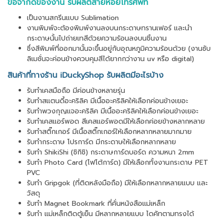
ข้อจำกัดของงาน
รับผลิตสายห้อยโทรศัพท์
เป็นงานสกรีนแบบ Sublimation
งานพิมพ์จะต้องพิมพ์งานลงบนกระดาษทรานเฟอร์ และนำ
กระดาษนั้นไปถ่ายเทสีด้วยความร้อนลงบนชิ้นงาน
ซึ่งสีพิมพ์ที่ออกมานั้นจะขึ้นอยู่กับอุณหภูมิความร้อนด้วย (งานซับ
ลิเมชั่นจะค่อนข้างควบคุมสีได้ยากกว่างาน uv หรือ digital)
สินค้าที่ทางร้าน iDuckyShop รับผลิตมีอะไรบ้าง
รับทำเคสมือถือ มีค่อนข้างหลายรุ่น
รับทำสแตนดี้อะคริลิค มีเนื้ออะคริลิคให้เลือกค่อนข้างเยอะ
รับทำพวงกุญแจอะคริลิค มีเนื้ออะคริลิคให้เลือกค่อนข้างเยอะ
รับทำเคสแอร์พอด สีเคสแอร์พอดมีให้เลือกค่อยข้างหลากหลาย
รับทำสติ๊กเกอร์ มีเนื้อสติ๊กเกอร์ให้เลือกหลากหลายมากมาย
รับทำกระดาษ โปรการ์ด มีกระดาษให้เลือกหลากหลาย
รับทำ ShikiShi (ชิกิชิ) กระดาษการ์ดบอร์ด ความหนา 2mm
รับทำ Photo Card (โฟโต้การ์ด) มีให้เลือกทั้งงานกระดาษ PET
PVC
รับทำ Gripgok (ที่ติดหลังมือถือ) มีให้เลือกหลากหลายแบบ และ
วัสดุ
รับทำ Magnet Bookmark ที่คั่นหนังสือแม่เหล็ก
รับทำ แม่เหล็กติดตู้เย็น มีหลากหลายแบบ ไดคัทตามทรงได้