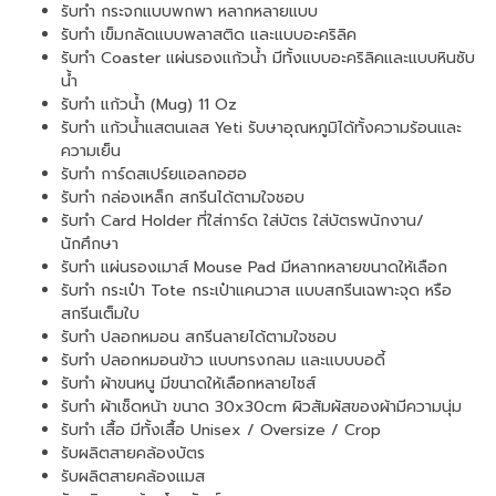
รับทำ กระจกแบบพกพา หลากหลายแบบ
รับทำ เข็มกลัดแบบพลาสติด และแบบอะคริลิค
รับทำ Coaster แผ่นรองแก้วน้ำ มีทั้งแบบอะคริลิคและแบบหินซับ
น้ำ
รับทำ แก้วน้ำ (Mug) 11 Oz
รับทำ แก้วน้ำแสตนเลส Yeti รับษาอุณหภูมิได้ทั้งความร้อนและ
ความเย็น
รับทำ การ์ดสเปร์ยแอลกอฮอ
รับทำ กล่องเหล็ก สกรีนได้ตามใจชอบ
รับทำ Card Holder ที่ใส่การ์ด ใส่บัตร ใส่บัตรพนักงาน/
นักศึกษา
รับทำ แผ่นรองเมาส์ Mouse Pad มีหลากหลายขนาดให้เลือก
รับทำ กระเป๋า Tote กระเป๋าแคนวาส แบบสกรีนเฉพาะจุด หรือ
สกรีนเต็มใบ
รับทำ ปลอกหมอน สกรีนลายได้ตามใจชอบ
รับทำ ปลอกหมอนข้าว แบบทรงกลม และแบบบอดี้
รับทำ ผ้าขนหนู มีขนาดให้เลือกหลายไซส์
รับทำ ผ้าเช็ดหน้า ขนาด 30x30cm ผิวสัมผัสของผ้ามีความนุ่ม
รับทำ เสื้อ มีทั้งเสื้อ Unisex / Oversize / Crop
รับผลิตสายคล้องบัตร
รับผลิตสายคล้องแมส