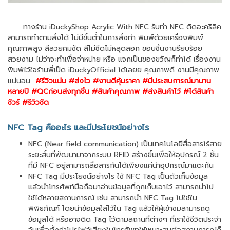
ทางร้าน iDuckyShop Acrylic With NFC รับทำ NFC ติดอะคริลิค
สามารถทำตามสั่งได้ ไม่มีขั้นต่ำในการสั่งทำ พิมพ์ด้วยเครื่องพิมพ์
คุณภาพสูง สีสวยคมชัด สีไม่ซีดไม่หลุดลอก ขอบชิ้นงานรียบร้อย
สวยงาม ไม่ว่าจะทำเพื่อจำหน่าย หรือ แจกเป็นของขวัญก็ทำได้ เรื่องงาน
พิมพ์ไว้ใจร้านพี่เป็ด iDuckyOfficial ได้เลยย คุณภาพดี งานมีคุณภาพ
แน่นอน
#รีวิวแน่น #ส่งไว #งานดีคุ้มราคา #มีประสบการณ์มานาน
หลายปี #QCก่อนส่งทุกชิ้น #สินค้าคุณภาพ #ส่งสินค้าไว้ #ได้สินค้า
ชัวร์ #รีวิวชัด
NFC Tag คืออะไร และมีประโยชน์อย่างไร
NFC (Near field communication) เป็นเทคโนโลยีสื่อสารไร้สาย
ระยะสั้นที่พัฒนามาจากระบบ RFID สร้างขึ้นเพื่อให้อุปกรณ์ 2 ชิ้น
ที่มี NFC อยู่สามารถสื่อสารกันได้เพียงแค่นำอุปกรณ์มาแตะกัน
NFC Tag มีประโยชน์อย่างไร ใช้ NFC Tag เป็นตัวเก็บข้อมูล
แล้วนำโทรศัพท์มือถือมาอ่านข้อมูลที่ถูกเก็บเอาไว้ สามารถนำไป
ใช้ได้หลายสถานการณ์ เช่น สามารถนำ NFC Tag ไปใช้ใน
พิพิธภัณฑ์ โดยนำข้อมูลใส่ไว้ใน Tag แล้วให้ผู้เข้าชมสามารถดู
ข้อมูลได้ หรืออาจติด Tag ไว้ตามสถานที่ต่างๆ ที่เราใช้ชีวิตประจำ