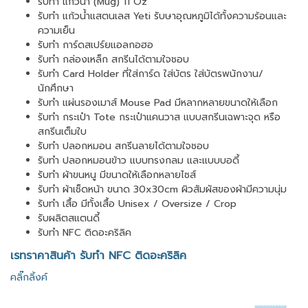
รับทำ แก้วน้ำ (Mug) 11 Oz
รับทำ แก้วน้ำแสตนเลส Yeti รับษาอุณหภูมิได้ทั้งความร้อนและ
ความเย็น
รับทำ การ์ดสเปร์ยแอลกอฮอ
รับทำ กล่องเหล็ก สกรีนได้ตามใจชอบ
รับทำ Card Holder ที่ใส่การ์ด ใส่บัตร ใส่บัตรพนักงาน/
นักศึกษา
รับทำ แผ่นรองเมาส์ Mouse Pad มีหลากหลายขนาดให้เลือก
รับทำ กระเป๋า Tote กระเป๋าแคนวาส แบบสกรีนเฉพาะจุด หรือ
สกรีนเต็มใบ
รับทำ ปลอกหมอน สกรีนลายได้ตามใจชอบ
รับทำ ปลอกหมอนข้าว แบบทรงกลม และแบบบอดี้
รับทำ ผ้าขนหนู มีขนาดให้เลือกหลายไซส์
รับทำ ผ้าเช็ดหน้า ขนาด 30x30cm ผิวสัมผัสของผ้ามีความนุ่ม
รับทำ เสื้อ มีทั้งเสื้อ Unisex / Oversize / Crop
รับผลิตสแตนดี้
รับทำ NFC ติดอะคริลิค
เรทราคาสินค้า รับทำ NFC ติดอะคริลิค
คลิ๊กลิ้งค์