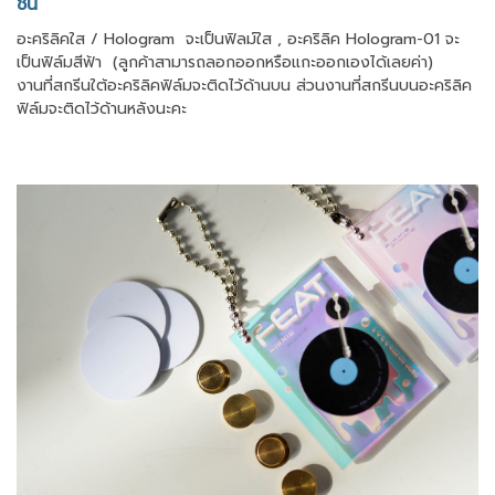
ชิ้น
อะคริลิคใส / Hologram จะเป็นฟิลม์ใส , อะคริลิค Hologram-01 จะ
เป็นฟิล์มสีฟ้า (ลูกค้าสามารถลอกออกหรือแกะออกเองได้เลยค่า)
งานที่สกรีนใต้อะคริลิคฟิล์มจะติดไว้ด้านบน ส่วนงานที่สกรีนบนอะคริลิค
ฟิล์มจะติดไว้ด้านหลังนะคะ