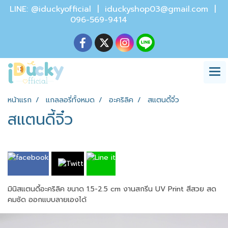
LINE: @iduckyofficial |
iduckyshop03@gmail.com
|
096-569-9414
หน้าแรก
แกลลอรี่ทั้งหมด
อะคริลิค
สแตนดี้จิ๋ว
สแตนดี้จิ๋ว
มินิสแตนดี้อะคริลิค ขนาด 1.5-2.5 cm งานสกรีน UV Print สีสวย สด
คมชัด ออกแบบลายเองได้