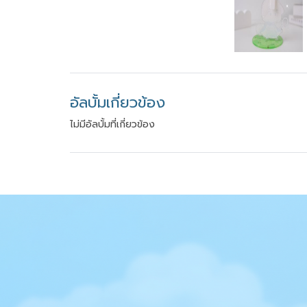
อัลบั้มเกี่ยวข้อง
ไม่มีอัลบั้มที่เกี่ยวข้อง