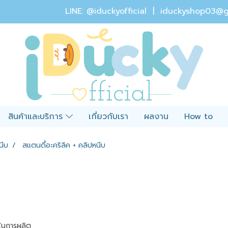
LINE: @iduckyofficial |
iduckyshop03@g
สินค้าและบริการ
เกี่ยวกับเรา
ผลงาน
How to
นีบ
สแตนดี้อะคริลิค + คลิปหนีบ
ำในการผลิต