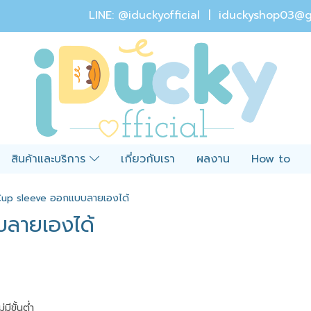
LINE: @iduckyofficial |
iduckyshop03@g
สินค้าและบริการ
เกี่ยวกับเรา
ผลงาน
How to
Cup sleeve ออกแบบลายเองได้
บลายเองได้
ีขั้นต่ำ