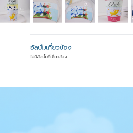
อัลบั้มเกี่ยวข้อง
ไม่มีอัลบั้มที่เกี่ยวข้อง