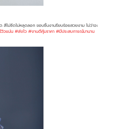
สีไม่ซีดไม่หลุดลอก ขอบชิ้นงานรียบร้อยสวยงาม ไม่ว่าจะ
ีวิวแน่น #ส่งไว #งานดีคุ้มราคา #มีประสบการณ์มานาน