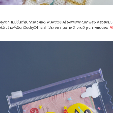
ม่มีขั้นต่ำในการสั่งผลิต พิมพ์ด้วยเครื่องพิมพ์คุณภาพสูง สีสวยคมชัด 
พ์ไว้ใจร้านพี่เป็ด iDuckyOfficial ได้เลยย คุณภาพดี งานมีคุณภาพแน่นอน
#ร