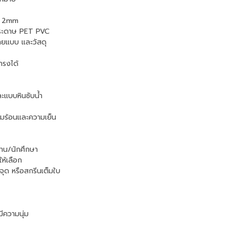
นา 2mm
นกระดาษ PET PVC
ลายแบบ และวัสดุ
ทรงได้
ละแบบหินซับน้ำ
วามร้อนและความเย็น
งาน/นักศึกษา
ห้เลือก
จุด หรือสกรีนเต็มใบ
ีความนุ่ม