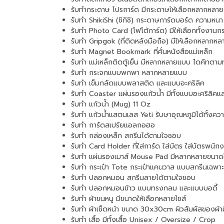
รับทำกระดาษ โปรการ์ด มีกระดาษให้เลือกหลากหลาย
รับทำ ShikiShi (ชิกิชิ) กระดาษการ์ดบอร์ด ความห
รับทำ Photo Card (โฟโต้การ์ด) มีให้เลือกทั้งงา
รับทำ Gripgok (ที่ติดหลังมือถือ) มีให้เลือกหลากห
รับทำ Magnet Bookmark ที่คั่นหนังสือแม่เหล็ก
รับทำ แม่เหล็กติดตู้เย็น มีหลากหลายแบบ ไดคัทตาม
รับทำ กระจกแบบพกพา หลากหลายแบบ
รับทำ เข็มกลัดแบบพลาสติด และแบบอะคริลิค
รับทำ Coaster แผ่นรองแก้วน้ำ มีทั้งแบบอะคริลิคแ
รับทำ แก้วน้ำ (Mug) 11 Oz
รับทำ แก้วน้ำแสตนเลส Yeti รับษาอุณหภูมิได้ทั้งค
รับทำ การ์ดสเปร์ยแอลกอฮอ
รับทำ กล่องเหล็ก สกรีนได้ตามใจชอบ
รับทำ Card Holder ที่ใส่การ์ด ใส่บัตร ใส่บัตรพนัก
รับทำ แผ่นรองเมาส์ Mouse Pad มีหลากหลายขนาดใ
รับทำ กระเป๋า Tote กระเป๋าแคนวาส แบบสกรีนเฉพาะ
รับทำ ปลอกหมอน สกรีนลายได้ตามใจชอบ
รับทำ ปลอกหมอนข้าว แบบทรงกลม และแบบบอดี้
รับทำ ผ้าขนหนู มีขนาดให้เลือกหลายไซส์
รับทำ ผ้าเช็ดหน้า ขนาด 30x30cm ผิวสัมผัสของผ้าม
รับทำ เสื้อ มีทั้งเสื้อ Unisex / Oversize / Crop