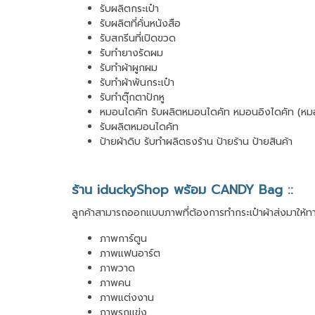
รับผลิตกระเป๋า
รับผลิตที่คั่นหนังสือ
รับสกรีนที่เปิดขวด
รับทำยางรัดผม
รับทำผ้าผูกผม
รับทำผ้าพันกระเป๋า
รับทำตุ๊กตาปักหู
หมอนไดคัท รับผลิตหมอนไดคัท หมอนอิงไดคัท (หม
รับผลิตหมอนไดคัท
ป้ายผ้าดิบ รับทำผลิตธงร้าน ป้ายร้าน ป้ายสินค้า
ร้าน iduckyShop พร้อม CANDY Bag ::
ลูกค้าสามารถออกแบบภาพที่ต้องการทำกระเป๋าผ้าส่งมาให้ท
ภาพการ์ตูน
ภาพแฟนอาร์ต
ภาพวาด
ภาพคน
ภาพแต่งงาน
ภาพรถแข่ง