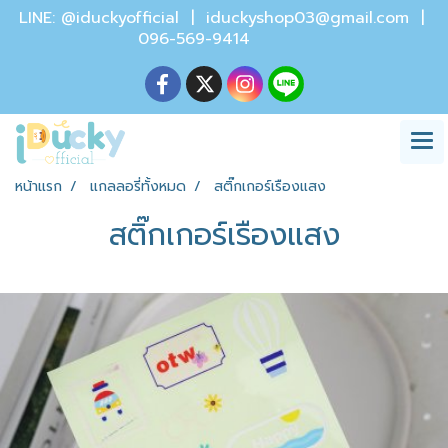
LINE: @iduckyofficial |
iduckyshop03@gmail.com
|
096-569-9414
หน้าแรก
แกลลอรี่ทั้งหมด
สติ๊กเกอร์เรืองแสง
สติ๊กเกอร์เรืองแสง