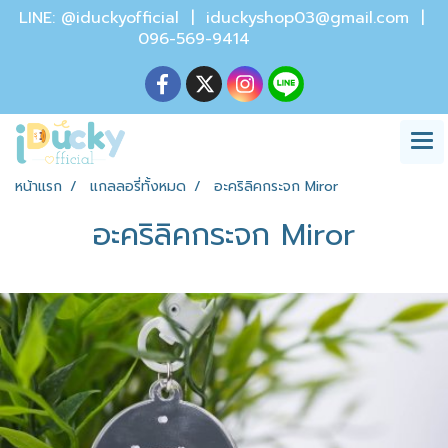
LINE: @iduckyofficial |
iduckyshop03@gmail.com
|
096-569-9414
หน้าแรก
แกลลอรี่ทั้งหมด
อะคริลิคกระจก Miror
อะคริลิคกระจก Miror