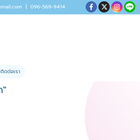
mail.com
| 096-569-9414
ติดต่อเรา
ก"