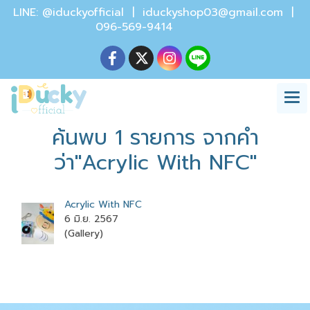
LINE: @iduckyofficial |
iduckyshop03@gmail.com
|
096-569-9414
ค้นพบ 1 รายการ จากคำ
ว่า"Acrylic With NFC"
Acrylic With NFC
6 มิ.ย. 2567
(Gallery)