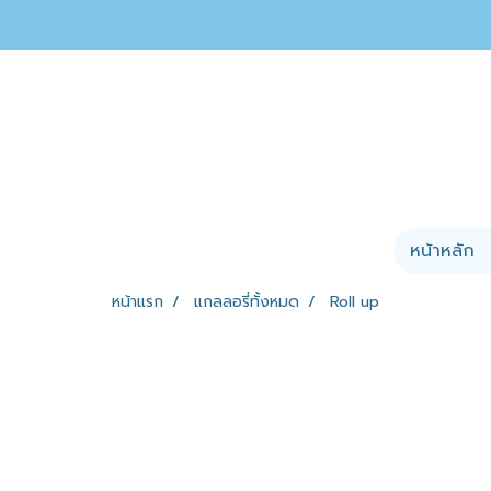
หน้าหลัก
หน้าแรก
แกลลอรี่ทั้งหมด
Roll up