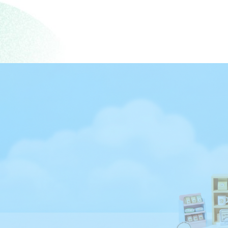
ร้านรับทำRoll up