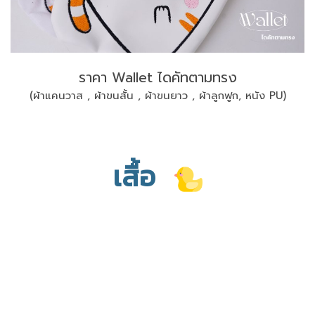
ราคา Wallet ไดคัทตามทรง
(ผ้าแคนวาส , ผ้าขนสั้น , ผ้าขนยาว , ผ้าลูกฟูก, หนัง PU)
เสื้อ