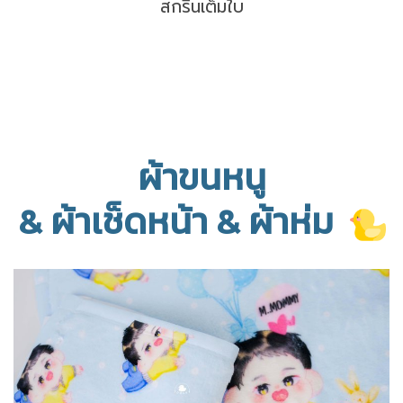
สกรีนเต็มใบ
ผ้าขนหนู
& ผ้าเช็ดหน้า & ผ้าห่ม